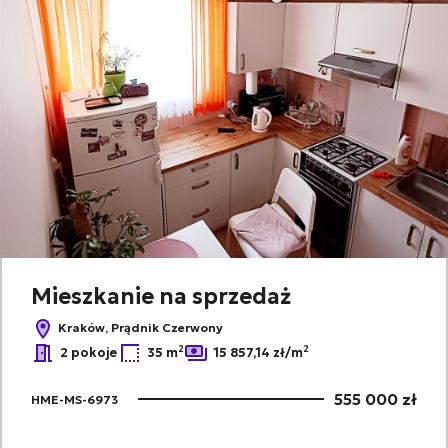
Mieszkanie na sprzedaż
Kraków, Prądnik Czerwony
2
2
2 pokoje
35 m
15 857,14 zł/m
555 000 zł
HME-MS-6973