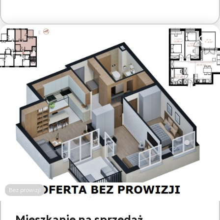
Dodaj
Bez prowizji
Mieszkanie na sprzedaż