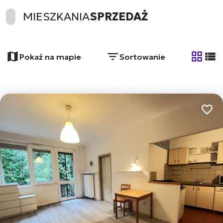
MIESZKANIA
SPRZEDAŻ
Pokaż na mapie
Sortowanie
tabela
list
Dodaj