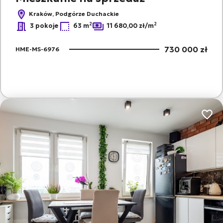
Kraków, Podgórze Duchackie
2
2
3 pokoje
63 m
11 680,00 zł/m
730 000 zł
HME-MS-6976
Dodaj