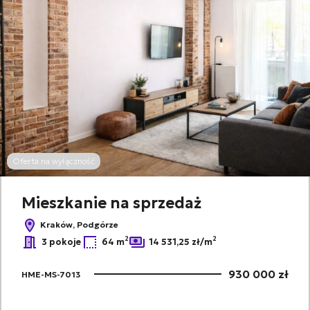
Oferta na wyłączność
Mieszkanie na sprzedaż
Kraków, Podgórze
2
2
3 pokoje
64 m
14 531,25 zł/m
930 000 zł
HME-MS-7013