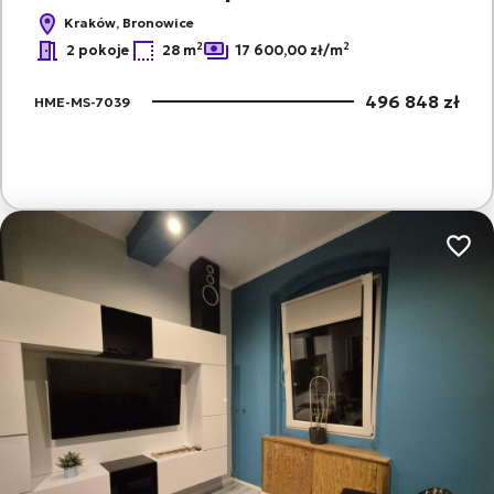
Kraków, Bronowice
2
2
2 pokoje
28 m
17 600,00 zł/m
496 848 zł
HME-MS-7039
Dodaj