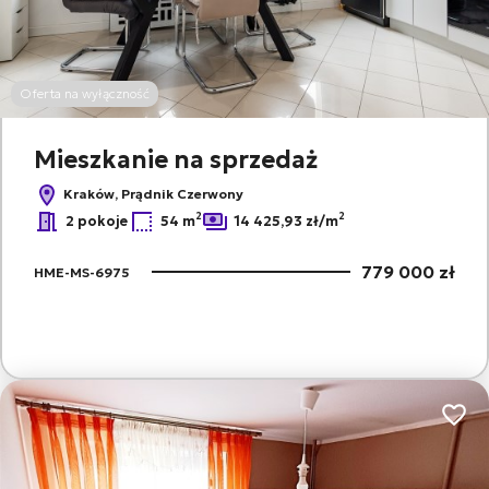
Oferta na wyłączność
Mieszkanie na sprzedaż
Kraków, Prądnik Czerwony
2
2
2 pokoje
54 m
14 425,93 zł/m
779 000 zł
HME-MS-6975
Dodaj