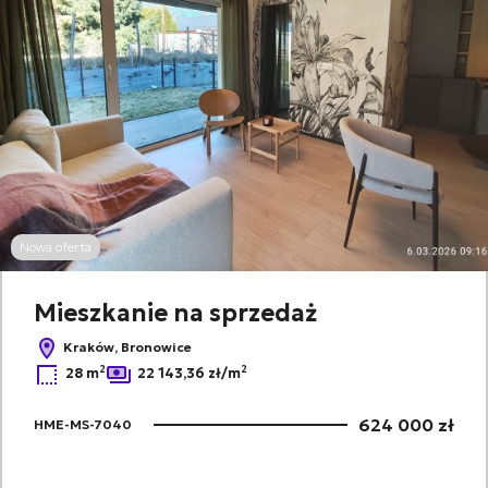
Nowa oferta
Mieszkanie na sprzedaż
Kraków, Bronowice
2
2
28 m
22 143,36 zł/m
624 000 zł
HME-MS-7040