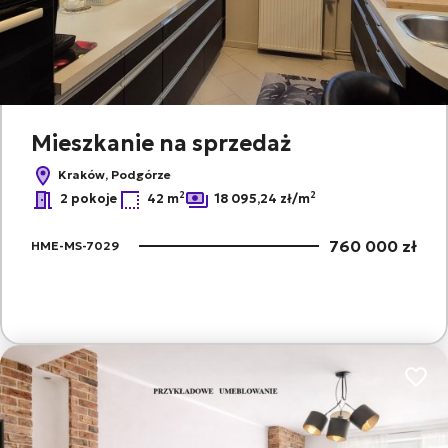
Mieszkanie na sprzedaż
Kraków, Podgórze
2
2
2 pokoje
42 m
18 095,24 zł/m
760 000 zł
HME-MS-7029
Dodaj