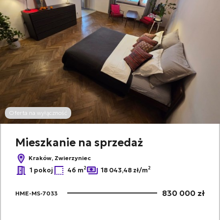
Oferta na wyłączność
Mieszkanie na sprzedaż
Kraków, Zwierzyniec
2
2
1 pokoj
46 m
18 043,48 zł/m
830 000 zł
HME-MS-7033