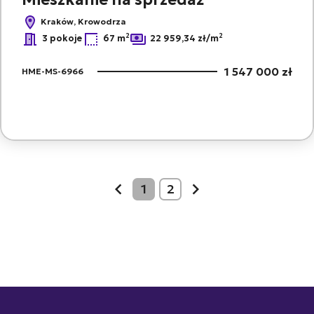
Kraków, Krowodrza
2
2
3 pokoje
67 m
22 959,34 zł/m
1 547 000 zł
HME-MS-6966
1
2
prev
next