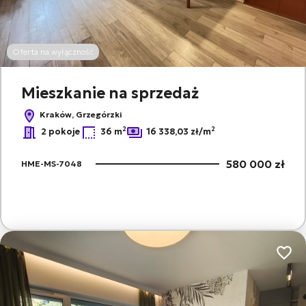
Oferta na wyłączność
Mieszkanie na sprzedaż
Kraków, Grzegórzki
2
2
2 pokoje
36 m
16 338,03 zł/m
580 000 zł
HME-MS-7048
Dodaj