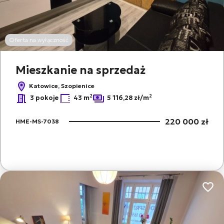
Oferta na wyłączność
Mieszkanie na sprzedaż
Katowice, Szopienice
2
2
3 pokoje
43 m
5 116,28 zł/m
220 000 zł
HME-MS-7038
Dodaj