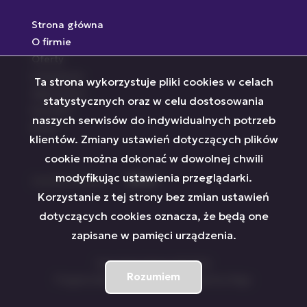
Strona główna
O firmie
Oferty
Inwestycje
Ta strona wykorzystuje pliki cookies w celach
Zgłoszenia
statystycznych oraz w celu dostosowania
Kontakt
naszych serwisów do indywidualnych potrzeb
Rodo
klientów. Zmiany ustawień dotyczących plików
cookie można dokonać w dowolnej chwili
modyfikując ustawienia przeglądarki.
social media
Facebook
Facebook
Facebook
Korzystanie z tej strony bez zmian ustawień
dotyczących cookies oznacza, że będą one
zapisane w pamięci urządzenia.
Firma Home Expert © 2026
Rozumiem
Program dla biur nieruchomości
Galactica Virgo