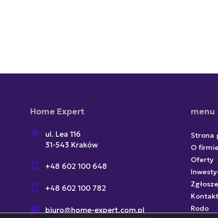
Home Expert
menu
ul. Lea 116
Strona
31-543 Kraków
O firmi
Oferty
+48 602 100 648
Inwesty
Zgłosze
+48 602 100 782
Kontak
Rodo
biuro@home-expert.com.pl