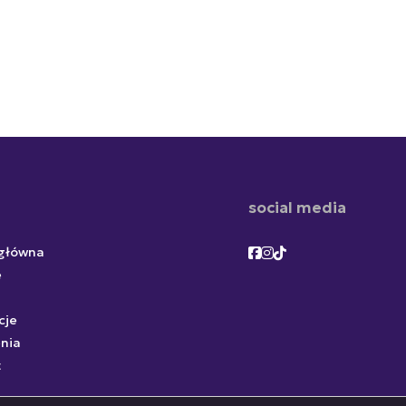
social media
Facebook
Facebook
Facebook
 główna
e
cje
nia
t