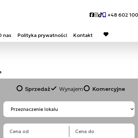
Social link
Social link
Social link
+48 602 10
O nas
Polityka prywatności
Kontakt
favorite
a
Sprzedaż
Wynajem
Komercyjne