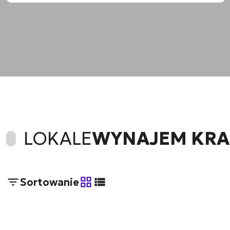
LOKALE
WYNAJEM KR
Sortowanie
tabela
lista