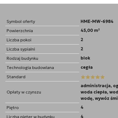
Symbol oferty
HME-MW-6984
45,00 m²
Powierzchnia
2
Liczba pokoi
2
Liczba sypialni
blok
Rodzaj budynku
cegła
Technologia budowlana
Standard
administracja, o
Opłaty w czynszu
woda ciepła, wod
wodę, wywóz śmi
4
Piętro
4
Liczba pięter w budynku