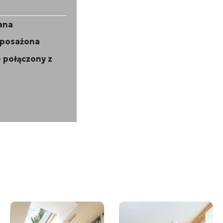
ana
yposażona
 połączony z