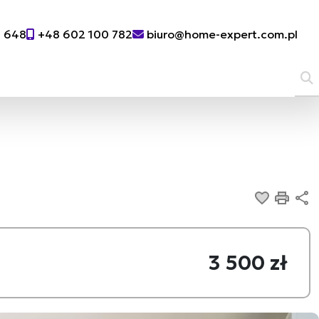
0 648
+48 602 100 782
biuro@home-expert.com.pl
Dodaj d
Druk
U
3 500 zł