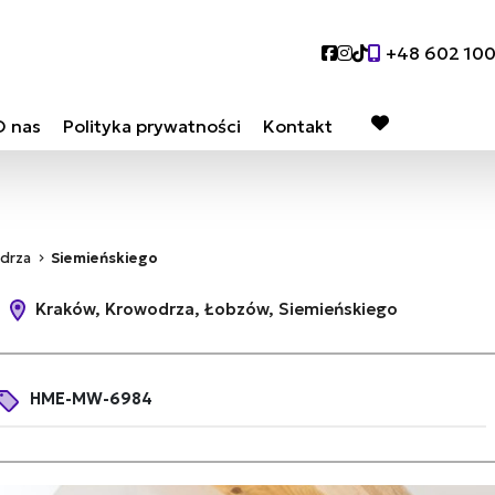
Social link
Social link
Social link
+48 602 10
O nas
Polityka prywatności
Kontakt
favorite
drza
Siemieńskiego
m
Kraków, Krowodrza, Łobzów, Siemieńskiego
HME-MW-6984