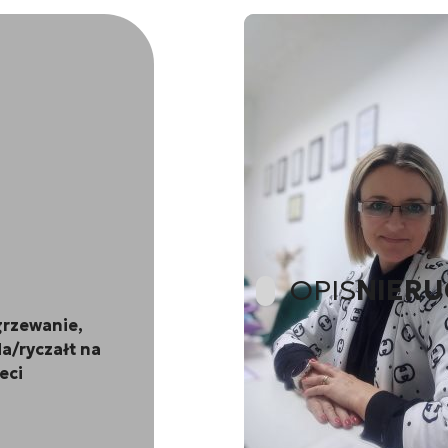
OPIS
NIER
grzewanie,
a/ryczałt na
Oferujemy do wynajęcia
eci
wyposażone. Składa się 
kuchnią, osobnej sypialni