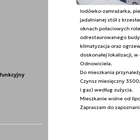
bardzo gustownie wypos
lodówko-zamrażarka, piek
jadalnianej stół z krzes
oknach połaciowych role
odrestaurowanego budynk
klimatyzacja oraz ogrze
doskonałej lokalizacji, w 
Odnowiciela.
Do mieszkania przynależ
funkcyjny
Czynsz miesięczny 3500zł
i gaz) według zużycia.
Mieszkanie wolne od lip
Zapraszam do zapoznania 