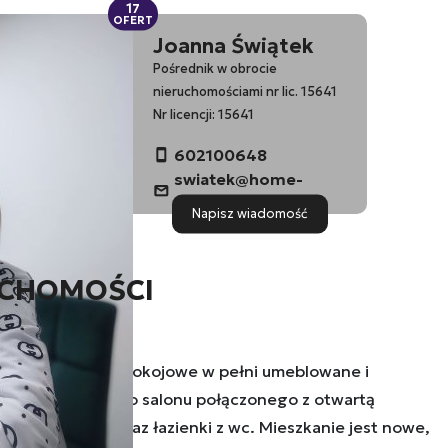
17
OFERT
Joanna Świątek
Pośrednik w obrocie
nieruchomościami nr lic. 15641
Nr licencji: 15641
602100648
swiatek@home-
expert.com.pl
Napisz wiadomość
UCHOMOŚCI
 mieszkanie dwupokojowe w pełni umeblowane i
z jasnego, dużego salonu połączonego z otwartą
, przedpokoju, oraz łazienki z wc. Mieszkanie jest nowe,