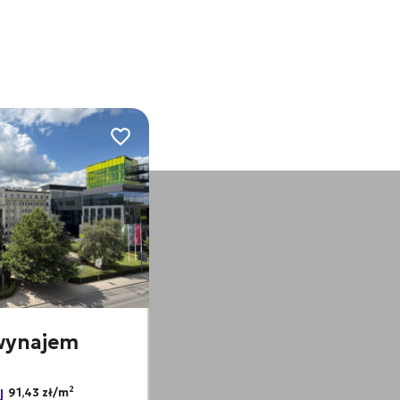
Dodaj do ulubionych
 wynajem
2
91,43 zł/m