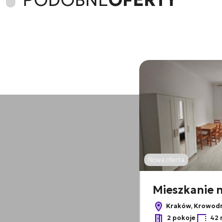
PODOBNE
OFERTY
Nowa oferta
Mieszkanie 
Kraków, Krowod
2 pokoje
42 