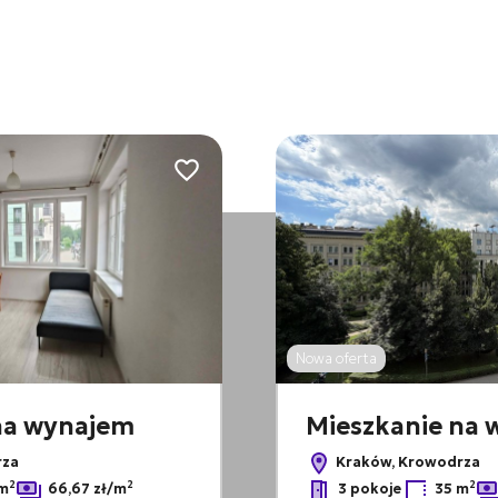
Dodaj do ulubionych
Nowa oferta
na wynajem
Mieszkanie na
rza
Kraków, Krowodrza
2
2
2
m
66,67 zł/m
3 pokoje
35 m