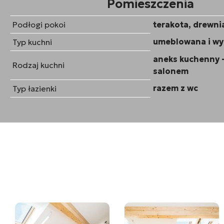
Pomieszczenia
Podłogi pokoi
terakota, drewni
umeblowana i w
Typ kuchni
aneks kuchenny -
Rodzaj kuchni
salonem
razem z wc
Typ łazienki