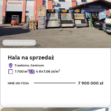
Oferta na wyłączność
Hala na sprzedaż
Trzebinia, Centrum
2
2
1 700 m
4 647,06 zł/m
7 900 000 zł
HME-HS-7034