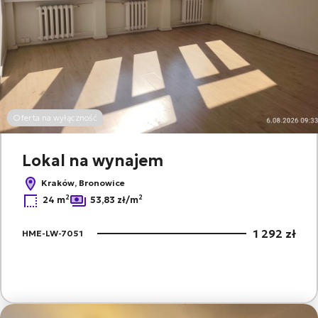
Oferta na wyłączność
Lokal na wynajem
Kraków, Bronowice
2
2
24 m
53,83 zł/m
1 292 zł
HME-LW-7051