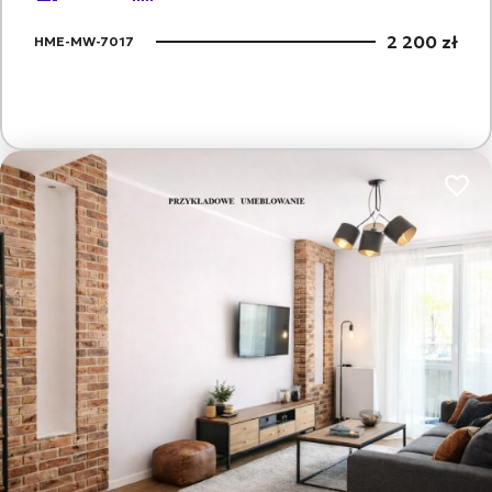
2 200 zł
HME-MW-7017
Dodaj