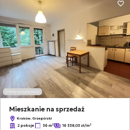
Dodaj
Oferta na wyłączność
Mieszkanie na sprzedaż
Kraków, Grzegórzki
2
2
2 pokoje
36 m
16 338,03 zł/m