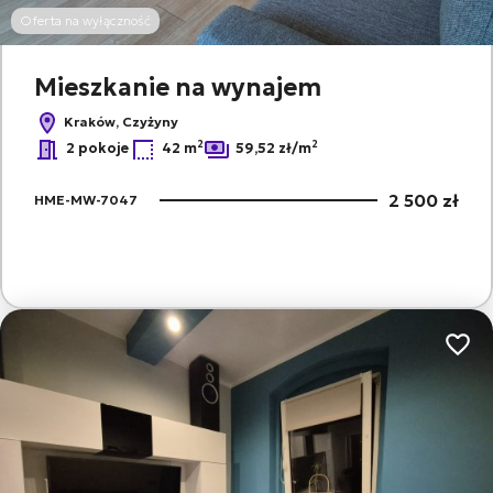
Oferta na wyłączność
Mieszkanie na wynajem
Kraków, Czyżyny
2
2
2 pokoje
42 m
59,52 zł/m
2 500 zł
HME-MW-7047
Dodaj