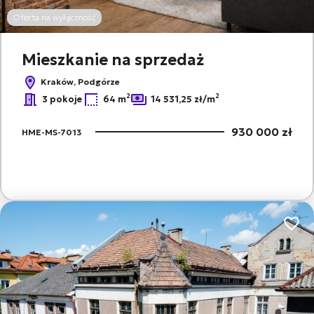
Oferta na wyłączność
Mieszkanie na sprzedaż
Kraków, Podgórze
2
2
3 pokoje
64 m
14 531,25 zł/m
930 000 zł
HME-MS-7013
Dodaj