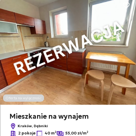
Dodaj
Oferta na wyłączność
Mieszkanie na wynajem
Kraków, Dębniki
2
2
2 pokoje
40 m
55,00 zł/m