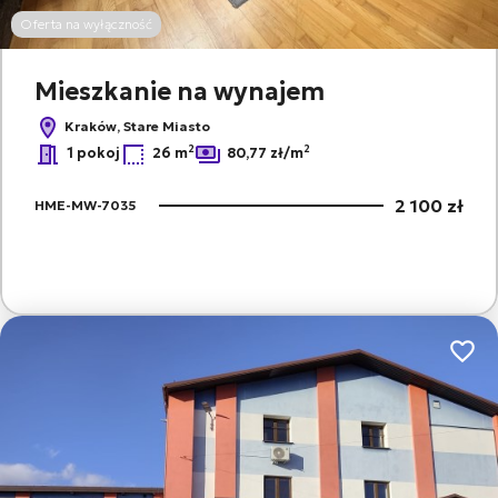
Oferta na wyłączność
Mieszkanie na wynajem
Kraków, Stare Miasto
2
2
1 pokoj
26 m
80,77 zł/m
2 100 zł
HME-MW-7035
Dodaj