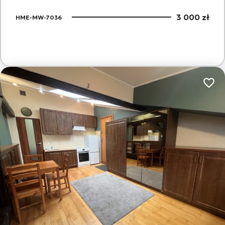
3 000 zł
HME-MW-7036
Dodaj