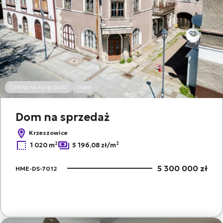
Oferta na wyłączność
Video
Dom na sprzedaż
Krzeszowice
2
2
1 020 m
5 196,08 zł/m
5 300 000 zł
HME-DS-7012