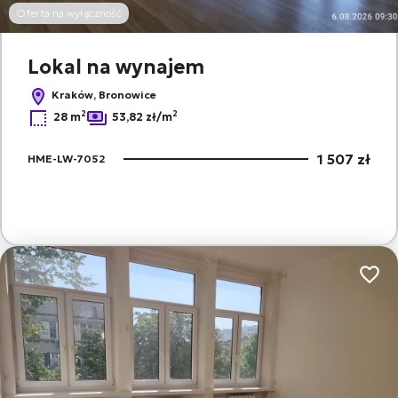
Oferta na wyłączność
Lokal na wynajem
Kraków, Bronowice
2
2
28 m
53,82 zł/m
1 507 zł
HME-LW-7052
Dodaj