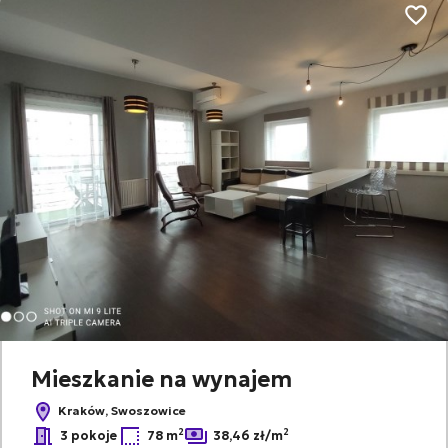
Dodaj
Mieszkanie na wynajem
Kraków, Swoszowice
2
2
3 pokoje
78 m
38,46 zł/m