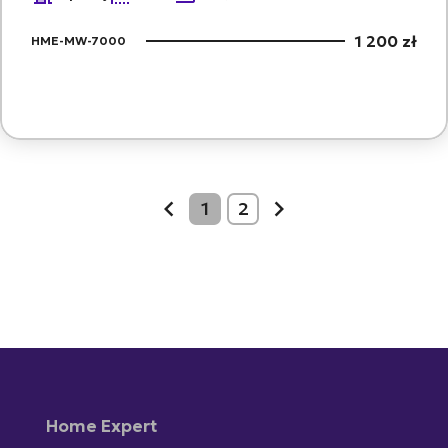
1 200 zł
HME-MW-7000
1
2
prev
next
Home Expert