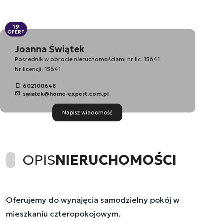
19
OFERT
Joanna Świątek
Pośrednik w obrocie nieruchomościami nr lic. 15641
Nr licencji: 15641
602100648
swiatek@home-expert.com.pl
Napisz wiadomość
OPIS
NIERUCHOMOŚCI
Oferujemy do wynajęcia samodzielny pokój w
mieszkaniu czteropokojowym.