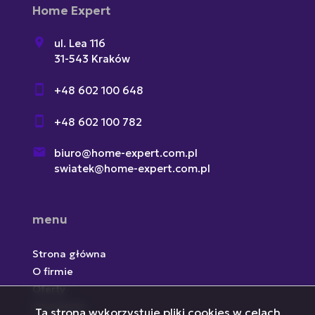
Home Expert
ul. Lea 116
31-543 Kraków
+48 602 100 648
+48 602 100 782
biuro@home-expert.com.pl
swiatek@home-expert.com.pl
menu
Strona główna
O firmie
Oferty
Inwestycje
Ta strona wykorzystuje pliki cookies w celach