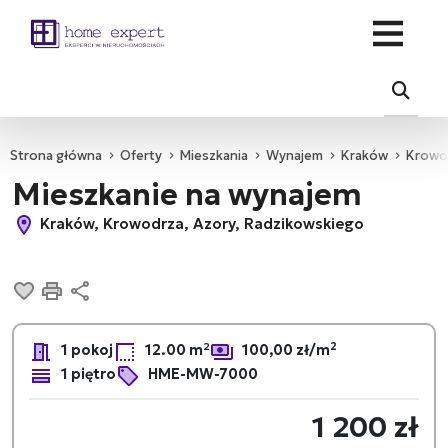
Strona główna
Oferty
Mieszkania
Wynajem
Kraków
Krowo
Mieszkanie na wynajem
Kraków, Krowodrza, Azory, Radzikowskiego
Dodaj do ulubionych
Drukuj
Udostępnij
2
1 pokoj
12.00 m²
100,00 zł/m
1 piętro
HME-MW-7000
1 200 zł