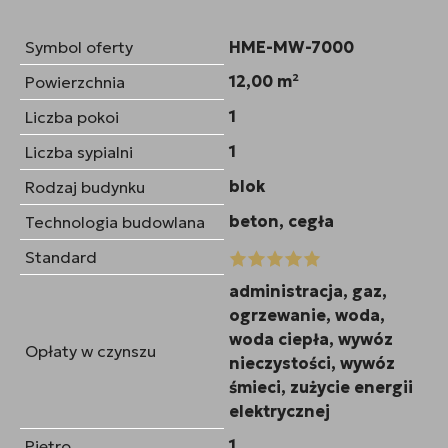
Symbol oferty
HME-MW-7000
12,00 m²
Powierzchnia
1
Liczba pokoi
1
Liczba sypialni
blok
Rodzaj budynku
beton, cegła
Technologia budowlana
Standard
administracja, gaz,
ogrzewanie, woda,
woda ciepła, wywóz
Opłaty w czynszu
nieczystości, wywóz
śmieci, zużycie energii
elektrycznej
1
Piętro