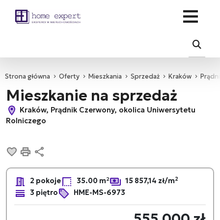
Strona główna
Oferty
Mieszkania
Sprzedaż
Kraków
Prądn
Mieszkanie na sprzedaż
Kraków, Prądnik Czerwony, okolica Uniwersytetu
Rolniczego
Dodaj do ulubionych
Drukuj
Udostępnij
2
2 pokoje
35.00 m²
15 857,14 zł/m
3 piętro
HME-MS-6973
555 000 zł