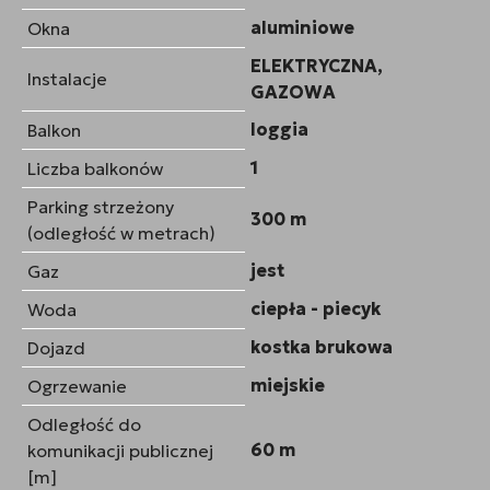
aluminiowe
Okna
ELEKTRYCZNA,
Instalacje
GAZOWA
loggia
Balkon
1
Liczba balkonów
Parking strzeżony
300 m
(odległość w metrach)
jest
Gaz
ciepła - piecyk
Woda
kostka brukowa
Dojazd
miejskie
Ogrzewanie
Odległość do
60 m
komunikacji publicznej
[m]