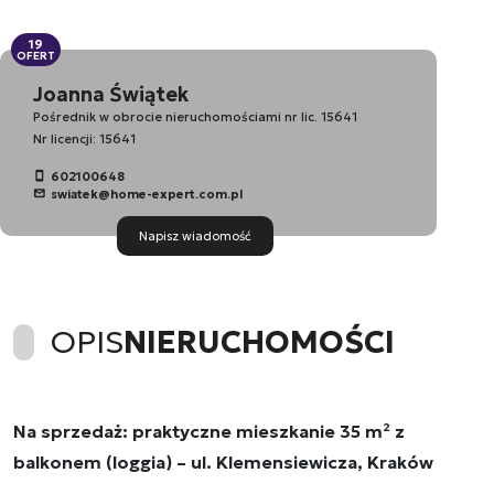
19
OFERT
Joanna Świątek
Pośrednik w obrocie nieruchomościami nr lic. 15641
Nr licencji: 15641
602100648
swiatek@home-expert.com.pl
Napisz wiadomość
OPIS
NIERUCHOMOŚCI
Na sprzedaż: praktyczne mieszkanie 35 m² z
balkonem (loggia) – ul. Klemensiewicza, Kraków