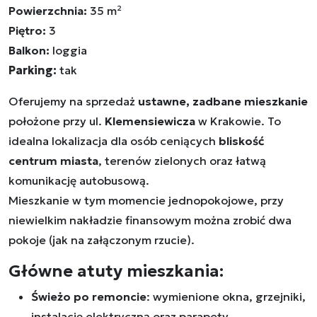
Powierzchnia:
35 m²
Piętro:
3
Balkon:
loggia
Parking:
tak
Oferujemy na sprzedaż
ustawne, zadbane mieszkanie
położone przy ul.
Klemensiewicza
w Krakowie. To
idealna lokalizacja dla osób ceniących
bliskość
centrum miasta
, terenów zielonych oraz łatwą
komunikację autobusową.
Mieszkanie w tym momencie jednopokojowe, przy
niewielkim nakładzie finansowym można zrobić dwa
pokoje (jak na załączonym rzucie).
Główne atuty mieszkania:
Świeżo po remoncie
: wymienione okna, grzejniki,
instalację elektryczną oraz parapety