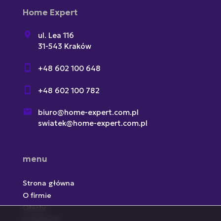
Home Expert
ul. Lea 116
31-543 Kraków
+48 602 100 648
+48 602 100 782
biuro@home-expert.com.pl
swiatek@home-expert.com.pl
menu
Strona główna
O firmie
Oferty
Inwestycje