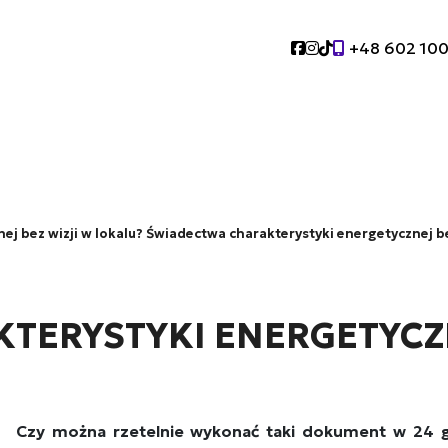
Social link
Social link
Social link
+48 602 10
O nas
Polityka prywatności
Kontakt
favorite
j bez wizji w lokalu? Świadectwa charakterystyki energetycznej be
ERYSTYKI ENERGETYCZN
Czy można rzetelnie wykonać taki dokument w 24 god