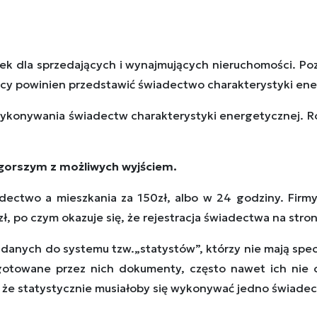
 dla sprzedających i wynajmujących nieruchomości. Poz
ący powinien przedstawić świadectwo charakterystyki en
 wykonywania świadectw charakterystyki energetycznej. 
ajgorszym z możliwych wyjściem.
ectwo a mieszkania za 150zł, albo w 24 godziny. Firmy 
zł, po czym okazuje się, że rejestracja świadectwa na str
 danych do systemu tzw.„statystów”, którzy nie mają spec
otowane przez nich dokumenty, często nawet ich nie cz
, że statystycznie musiałoby się wykonywać jedno świadec