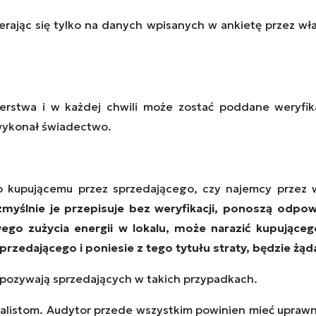
ierając się tylko na danych wpisanych w ankietę przez w
erstwa i w każdej chwili może zostać poddane weryfika
 wykonał świadectwo.
o kupującemu przez sprzedającego, czy najemcy przez
ezmyślnie je przepisuje bez weryfikacji, ponoszą odp
ego zużycia energii w lokalu, może narazić kupujące
sprzedającego
i poniesie z tego tytułu straty,
będzie żąd
 pozywają sprzedających w takich przypadkach.
alistom. Audytor przede wszystkim powinien mieć uprawn