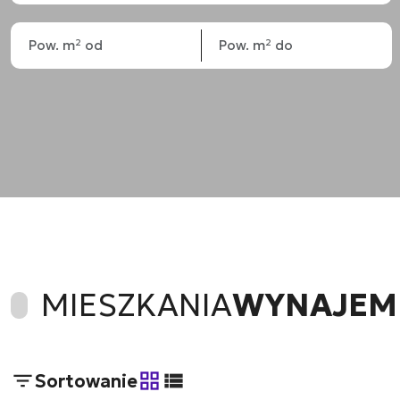
MIESZKANIA
WYNAJEM
Sortowanie
tabela
lista