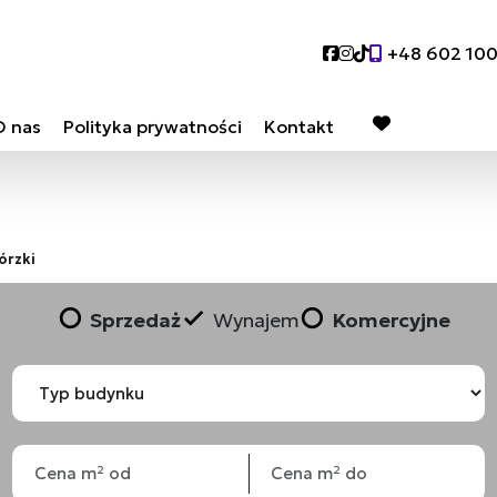
Social link
Social link
Social link
+48 602 10
O nas
Polityka prywatności
Kontakt
favorite
órzki
Sprzedaż
Wynajem
Komercyjne