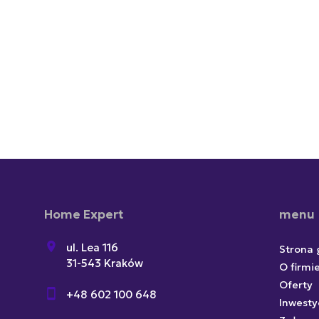
Home Expert
menu
ul. Lea 116
Strona
31-543 Kraków
O firmi
Oferty
+48 602 100 648
Inwesty