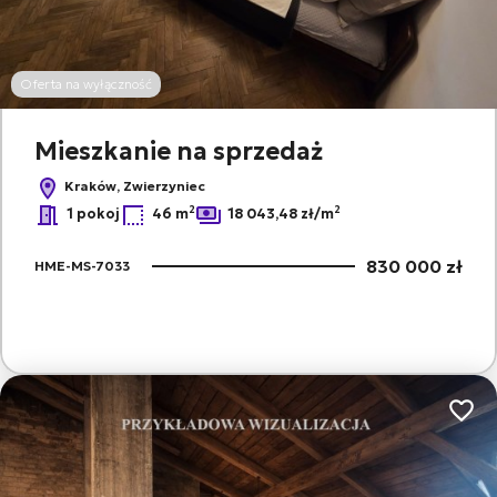
Oferta na wyłączność
Mieszkanie na sprzedaż
Kraków, Zwierzyniec
2
2
1 pokoj
46 m
18 043,48 zł/m
830 000 zł
HME-MS-7033
Dodaj