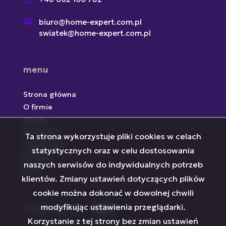
biuro@home-expert.com.pl
swiatek@home-expert.com.pl
menu
Strona główna
O firmie
Oferty
Inwestycje
Ta strona wykorzystuje pliki cookies w celach
Zgłoszenia
statystycznych oraz w celu dostosowania
Kontakt
naszych serwisów do indywidualnych potrzeb
Rodo
klientów. Zmiany ustawień dotyczących plików
cookie można dokonać w dowolnej chwili
modyfikując ustawienia przeglądarki.
social media
Facebook
Facebook
Facebook
Korzystanie z tej strony bez zmian ustawień