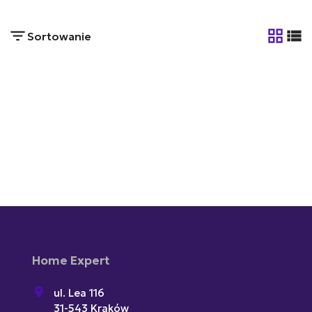
Sortowanie
tabela
list
Home Expert
ul. Lea 116
31-543 Kraków