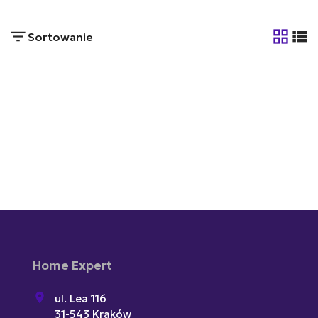
Sortowanie
tabela
list
Home Expert
ul. Lea 116
31-543 Kraków