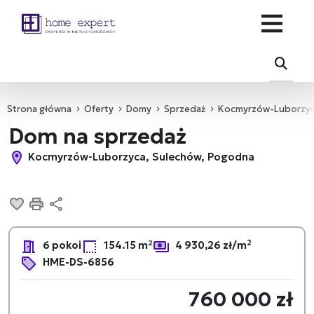
Strona główna
Oferty
Domy
Sprzedaż
Kocmyrzów-Luborzy
Dom na sprzedaż
Kocmyrzów-Luborzyca, Sulechów, Pogodna
Dodaj do ulubionych
Drukuj
Udostępnij
2
6 pokoi
154.15 m²
4 930,26 zł/m
HME-DS-6856
760 000 zł