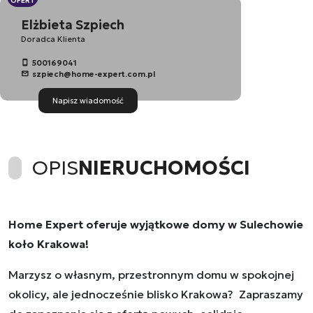
OFERT
Elżbieta Szpiech
Doradca Klienta
500169041
szpiech@home-expert.com.pl
Napisz wiadomość
OPIS
NIERUCHOMOŚCI
Home Expert oferuje wyjątkowe domy w Sulechowie
koło Krakowa!
Marzysz o własnym, przestronnym domu w spokojnej
okolicy, ale jednocześnie blisko Krakowa? Zapraszamy