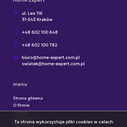
Home Expert
ul. Lea 116
31-543 Kraków
+48 602 100 648
+48 602 100 782
biuro@home-expert.com.pl
swiatek@home-expert.com.pl
menu
Strona główna
O firmie
Oferty
Inwestycje
Ta strona wykorzystuje pliki cookies w celach
Zgłoszenia