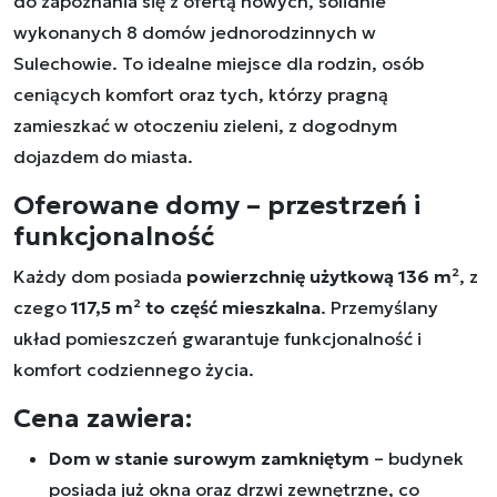
do zapoznania się z ofertą nowych, solidnie
wykonanych 8 domów jednorodzinnych w
Sulechowie. To idealne miejsce dla rodzin, osób
ceniących komfort oraz tych, którzy pragną
zamieszkać w otoczeniu zieleni, z dogodnym
dojazdem do miasta.
Oferowane domy – przestrzeń i
funkcjonalność
Każdy dom posiada
powierzchnię użytkową 136 m²
, z
czego
117,5 m² to część mieszkalna
. Przemyślany
układ pomieszczeń gwarantuje funkcjonalność i
komfort codziennego życia.
Cena zawiera:
Dom w stanie surowym zamkniętym
– budynek
posiada już okna oraz drzwi zewnętrzne, co