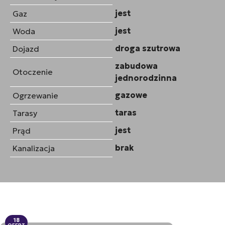
jest
Gaz
jest
Woda
droga szutrowa
Dojazd
zabudowa
Otoczenie
jednorodzinna
gazowe
Ogrzewanie
taras
Tarasy
jest
Prąd
brak
Kanalizacja
18