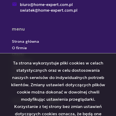
biuro@home-expert.com.pl
swiatek@home-expert.com.pl
menu
Strona główna
O firmie
Oferty
Inwestycje
Ta strona wykorzystuje pliki cookies w celach
Zgłoszenia
statystycznych oraz w celu dostosowania
Kontakt
naszych serwisów do indywidualnych potrzeb
Rodo
klientów. Zmiany ustawień dotyczących plików
cookie można dokonać w dowolnej chwili
modyfikując ustawienia przeglądarki.
social media
Facebook
Facebook
Facebook
Korzystanie z tej strony bez zmian ustawień
dotyczących cookies oznacza, że będą one